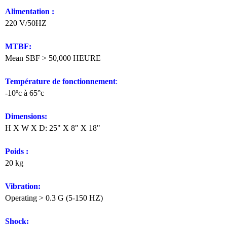
Alimentation :
220 V/50HZ
MTBF:
Mean SBF > 50,000 HEURE
Température de fonctionnement
:
-10ºc à 65°c
Dimensions:
H X W X D: 25" X 8" X 18"
Poids :
20 kg
Vibration:
Operating > 0.3 G (5-150 HZ)
Shock: